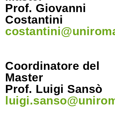
Prof. Giovanni
Costantini
costantini@uniroma
Coordinatore del
Master
Prof. Luigi Sansò
luigi.sanso@unirom