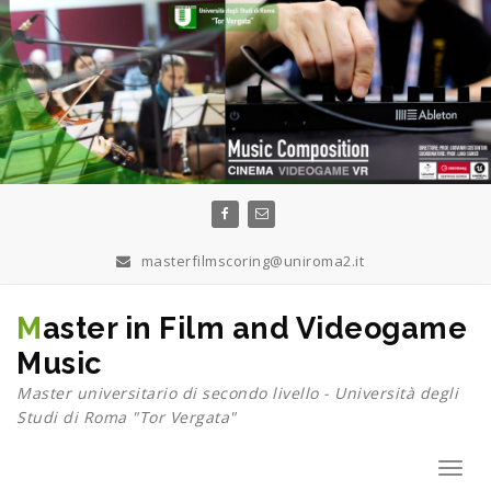
masterfilmscoring@uniroma2.it
Master in Film and Videogame
Music
Master universitario di secondo livello - Università degli
Studi di Roma "Tor Vergata"
Attiva